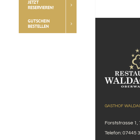
JETZT
RESERVIEREN!
GUTSCHEIN
BESTELLEN
GASTHOF WALDA
Forststrasse 1
Telefon:
07445 