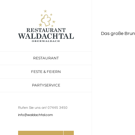
Inhalt
Zum
springen
Inhalt
springen
Das große Brun
RESTAURANT
FESTE & FEIERN
PARTYSERVICE
Rufen Sie uns an! 07445 3450
info@waldachtal.com