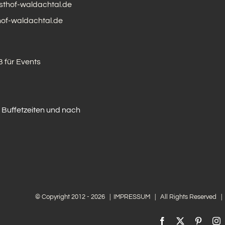
sthof-waldachtal.de
of-waldachtal.de
 für Events
 Buffetzeiten und nach
© Copyright 2012 -
2026 |
IMPRESSUM
| All Rights Reserved |
Facebook
X
Pintere
I