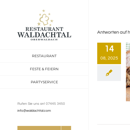
Inhalt
Zum
springen
Inhalt
springen
Antworten auf 
14
RESTAURANT
08, 2025
FESTE & FEIERN
PARTYSERVICE
Rufen Sie uns an! 07445 3450
info@waldachtal.com