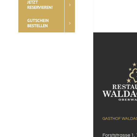
JETZT
RESERVIEREN!
GUTSCHEIN
BESTELLEN
GASTHOF WALDA
Forststrasse 1