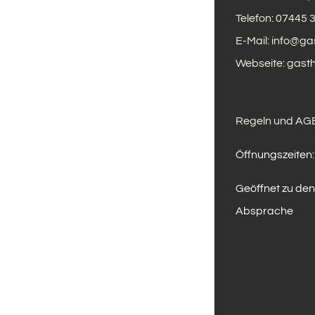
Telefon:
07445 
E-Mail:
info@ga
Webseite:
gasth
Regeln und AGB
Öffnungszeiten:
Geöffnet zu den
Absprache